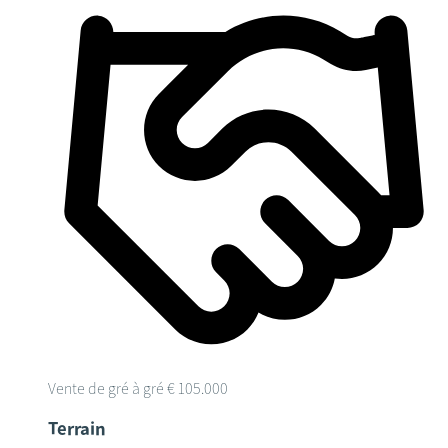
Vente de gré à gré
€ 105.000
Terrain