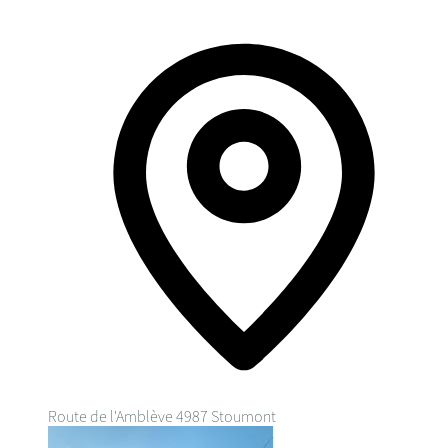
Route de l'Amblève
4987 Stoumont