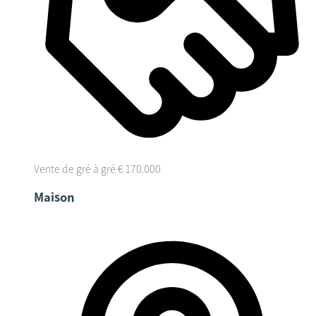
Vente de gré à gré
€ 170.000
Maison